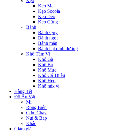
Kẹo
Kẹo Me
Kẹo Socola
Kẹo Dẻo
Kẹo Cứng
Bánh
Bánh Quy
Bánh ngọt
Bánh mặn
Bánh hạt dinh dưỡng
Khô Tẩm Vị
Khô Gà
Khô Bò
Khô Mực
Khô Cá Thiều
Khô Heo
Khô mix vị
Hàng Tết
Đồ Ăn Vặt
Mì
Rong Biển
Cơm Cháy
Nui & Bắp
Khác
Giảm giá