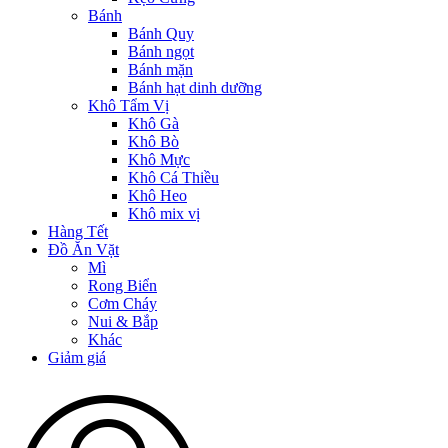
Bánh
Bánh Quy
Bánh ngọt
Bánh mặn
Bánh hạt dinh dưỡng
Khô Tẩm Vị
Khô Gà
Khô Bò
Khô Mực
Khô Cá Thiều
Khô Heo
Khô mix vị
Hàng Tết
Đồ Ăn Vặt
Mì
Rong Biển
Cơm Cháy
Nui & Bắp
Khác
Giảm giá