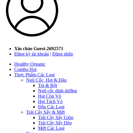
Xin chào Guest-2692571
Đăng ký tài khoản
|
Đăng nhập
Healthy Organic
Combo Hot
Thực Phẩm Các Loại
Ngũ Cốc, Hạt & Đậu
Trà & Bột
Ngũ cốc dinh dưỡng
Hạt Còn Vỏ
Hạt Tách Vỏ
Đậu Các Loại
Trái Cây Sấy & Mứt
Trái Cây Sấy Giòn
Trái Cây Sấy Dẻo
Mứt Các Loại