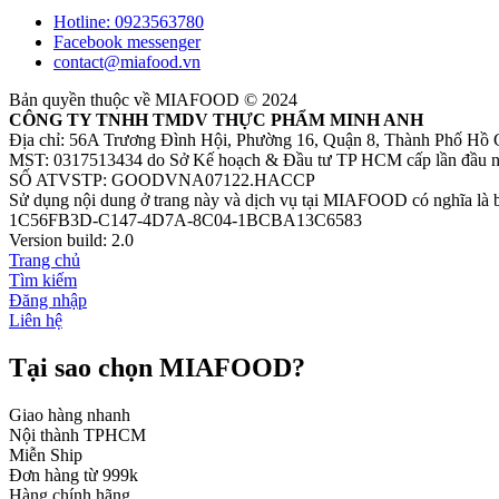
Hotline: 0923563780
Facebook messenger
contact@miafood.vn
Bản quyền thuộc về MIAFOOD © 2024
CÔNG TY TNHH TMDV THỰC PHẨM MINH ANH
Địa chỉ: 56A Trương Đình Hội, Phường 16, Quận 8, Thành Phố Hồ 
MST: 0317513434 do Sở Kế hoạch & Đầu tư TP HCM cấp lần đầu n
SỐ ATVSTP: GOODVNA07122.HACCP
Sử dụng nội dung ở trang này và dịch vụ tại MIAFOOD có nghĩa là 
1C56FB3D-C147-4D7A-8C04-1BCBA13C6583
Version build: 2.0
Trang chủ
Tìm kiếm
Đăng nhập
Liên hệ
Tại sao chọn MIAFOOD?
Giao hàng nhanh
Nội thành TPHCM
Miễn Ship
Đơn hàng từ 999k
Hàng chính hãng