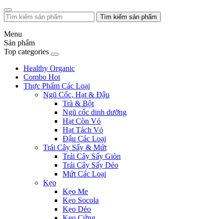
Tìm kiếm sản phẩm
Menu
Sản phẩm
Top categories
Healthy Organic
Combo Hot
Thực Phẩm Các Loại
Ngũ Cốc, Hạt & Đậu
Trà & Bột
Ngũ cốc dinh dưỡng
Hạt Còn Vỏ
Hạt Tách Vỏ
Đậu Các Loại
Trái Cây Sấy & Mứt
Trái Cây Sấy Giòn
Trái Cây Sấy Dẻo
Mứt Các Loại
Kẹo
Kẹo Me
Kẹo Socola
Kẹo Dẻo
Kẹo Cứng